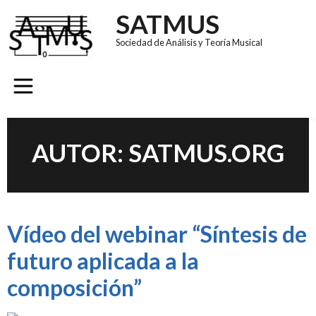
SATMUS
Sociedad de Análisis y Teoría Musical
GRUPOS DE TRABAJO
REVISTA SÚMULA
CONGRESO EUROMAC 11
AUTOR:
SATMUS.ORG
Vídeo del webinar “Síntesis de
futuro aplicada a la
composición”