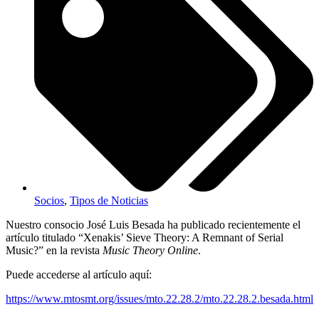
Socios
,
Tipos de Noticias
Nuestro consocio José Luis Besada ha publicado recientemente el
artículo titulado
“Xenakis’ Sieve Theory: A Remnant of Serial
Music?”
en la revista
Music Theory Online
.
Puede accederse al artículo aquí:
https://www.mtosmt.org/issues/mto.22.28.2/mto.22.28.2.besada.html