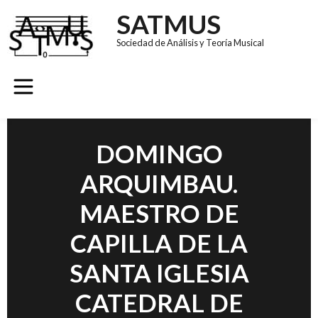
SATMUS
Sociedad de Análisis y Teoría Musical
GRUPOS DE TRABAJO
REVISTA SÚMULA
CONGRESO EUROMAC 11
DOMINGO
ARQUIMBAU.
MAESTRO DE
CAPILLA DE LA
SANTA IGLESIA
CATEDRAL DE