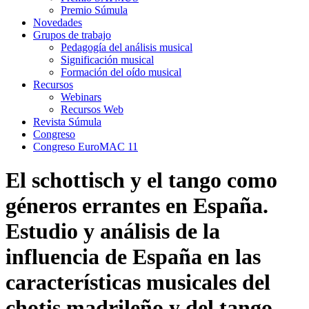
Premio Súmula
Novedades
Grupos de trabajo
Pedagogía del análisis musical
Significación musical
Formación del oído musical
Recursos
Webinars
Recursos Web
Revista Súmula
Congreso
Congreso EuroMAC 11
El schottisch y el tango como
géneros errantes en España.
Estudio y análisis de la
influencia de España en las
características musicales del
chotis madrileño y del tango