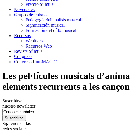
Premio Súmula
Novedades
Grupos de trabajo
Pedagogía del análisis musical
Significación musical
Formación del oído musical
Recursos
Webinars
Recursos Web
Revista Súmula
Congreso
Congreso EuroMAC 11
Les pel·lícules musicals d’animac
elements recurrents a les canço
Suscribirse a
nuestro newsletter
Síguenos en las
redes sociales