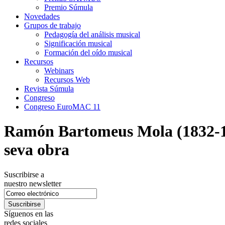
Premio Súmula
Novedades
Grupos de trabajo
Pedagogía del análisis musical
Significación musical
Formación del oído musical
Recursos
Webinars
Recursos Web
Revista Súmula
Congreso
Congreso EuroMAC 11
Ramón Bartomeus Mola (1832-1918
seva obra
Suscribirse a
nuestro newsletter
Síguenos en las
redes sociales