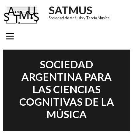
SATMUS
Sociedad de Análisis y Teoría Musical
GRUPOS DE TRABAJO
REVISTA SÚMULA
CONGRESO EUROMAC 11
SOCIEDAD
ARGENTINA PARA
LAS CIENCIAS
COGNITIVAS DE LA
MÚSICA