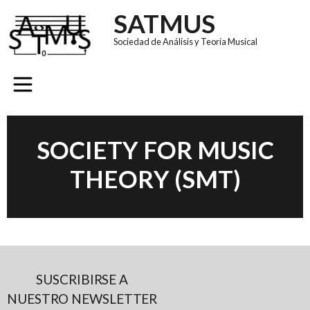
SATMUS
Sociedad de Análisis y Teoría Musical
GRUPOS DE TRABAJO
REVISTA SÚMULA
CONGRESO EUROMAC 11
SOCIETY FOR MUSIC
THEORY (SMT)
SUSCRIBIRSE A
NUESTRO NEWSLETTER