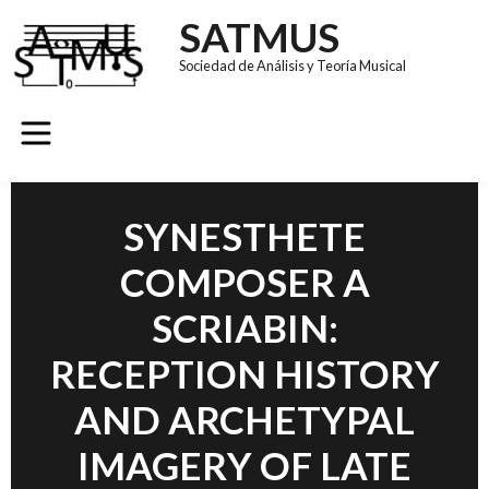
SATMUS
Sociedad de Análisis y Teoría Musical
GRUPOS DE TRABAJO
REVISTA SÚMULA
CONGRESO EUROMAC 11
SYNESTHETE
COMPOSER A
SCRIABIN:
RECEPTION HISTORY
AND ARCHETYPAL
IMAGERY OF LATE