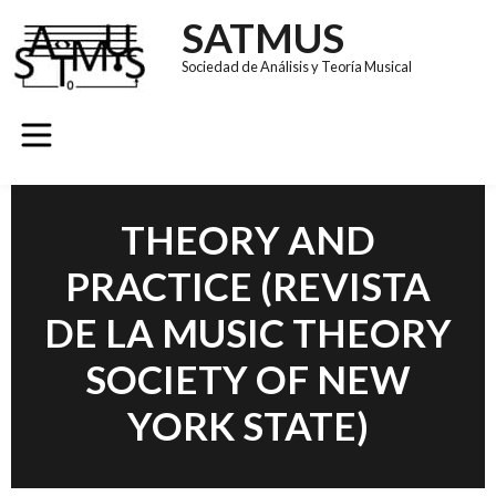
SATMUS
Sociedad de Análisis y Teoría Musical
GRUPOS DE TRABAJO
REVISTA SÚMULA
CONGRESO EUROMAC 11
THEORY AND
PRACTICE (REVISTA
DE LA MUSIC THEORY
SOCIETY OF NEW
YORK STATE)